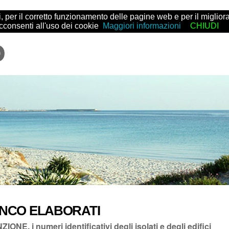
arti, per il corretto funzionamento delle pagine web e per il migl
acconsenti all'uso dei cookie
Maggiori informazioni
CHIUDI
NCO ELABORATI
IONE, i numeri identificativi degli isolati e degli edifici