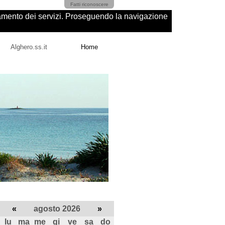
Fatti riconoscere
ioramento dei servizi. Proseguendo la navigazione
Alghero.ss.it
Home
«
agosto 2026
»
lu
ma
me
gi
ve
sa
do