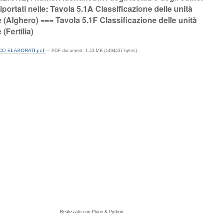
iportati nelle: Tavola 5.1A Classificazione delle unità
ie (Alghero) === Tavola 5.1F Classificazione delle unità
e (Fertilia)
O ELABORATI.pdf
— PDF document, 1.43 MB (1494437 bytes)
Realizzato con Plone & Python