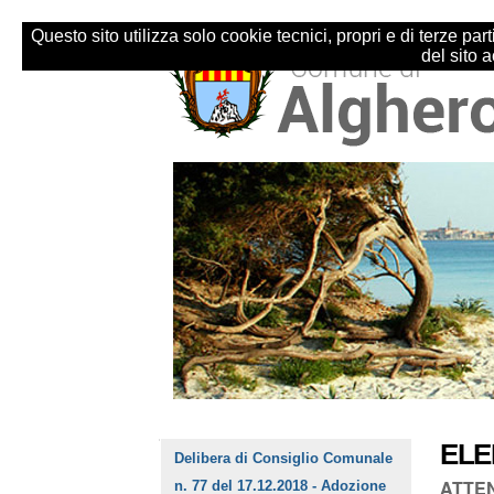
Salta
Strumenti
ai
personali
Questo sito utilizza solo cookie tecnici, propri e di terze p
contenuti.
del sito 
|
Salta
alla
navigazione
Sezioni
ELE
Navigazione
Delibera di Consiglio Comunale
ATTENZ
n. 77 del 17.12.2018 - Adozione