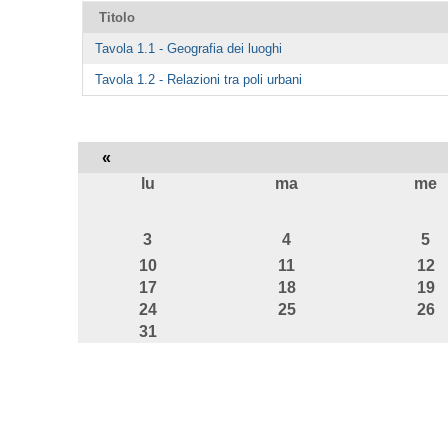
Titolo
Tavola 1.1 - Geografia dei luoghi
Tavola 1.2 - Relazioni tra poli urbani
«
lu
ma
me
agosto
3
4
5
10
11
12
17
18
19
24
25
26
31