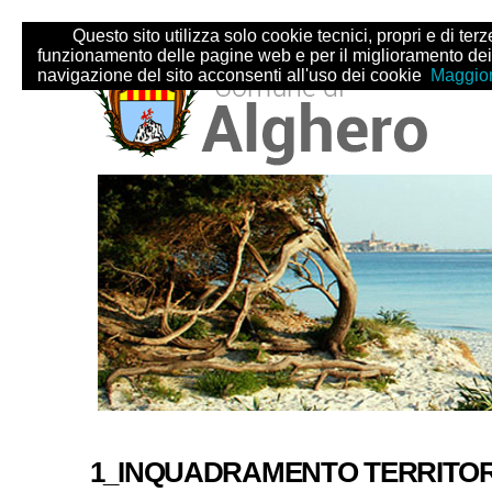
Salta
Strumenti
Questo sito utilizza solo cookie tecnici, propri e di terze 
ai
personali
funzionamento delle pagine web e per il miglioramento dei
contenuti.
navigazione del sito acconsenti all'uso dei cookie
Maggior
|
Salta
alla
navigazione
Sezioni
1_INQUADRAMENTO TERRITOR