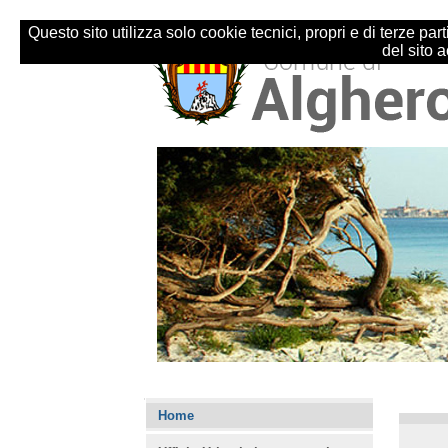
Salta
Strumenti
ai
personali
Questo sito utilizza solo cookie tecnici, propri e di terze p
contenuti.
del sito 
|
Salta
alla
navigazione
Sezioni
Navigazione
Home