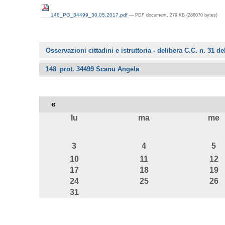
148_PG_34499_30.05.2017.pdf
— PDF document, 279 KB (286070 bytes)
Navigazione
Osservazioni cittadini e istruttoria - delibera C.C. n. 31 d
148_prot. 34499 Scanu Angela
«
lu
ma
me
agosto
3
4
5
10
11
12
17
18
19
24
25
26
31