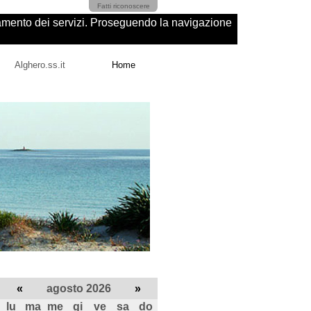
Fatti riconoscere
ioramento dei servizi. Proseguendo la navigazione
Alghero.ss.it
Home
«
agosto 2026
»
lu
ma
me
gi
ve
sa
do