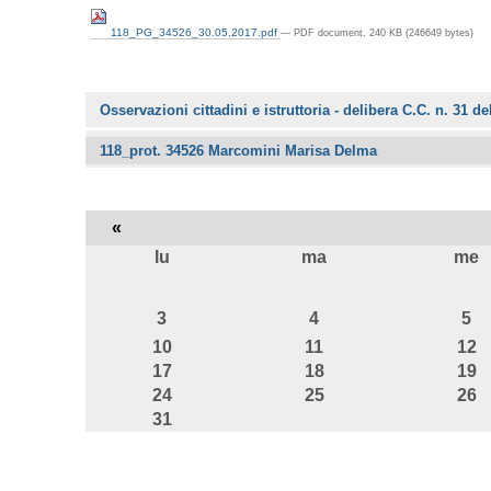
118_PG_34526_30.05.2017.pdf
— PDF document, 240 KB (246649 bytes)
Navigazione
Osservazioni cittadini e istruttoria - delibera C.C. n. 31 d
118_prot. 34526 Marcomini Marisa Delma
«
lu
ma
me
agosto
3
4
5
10
11
12
17
18
19
24
25
26
31