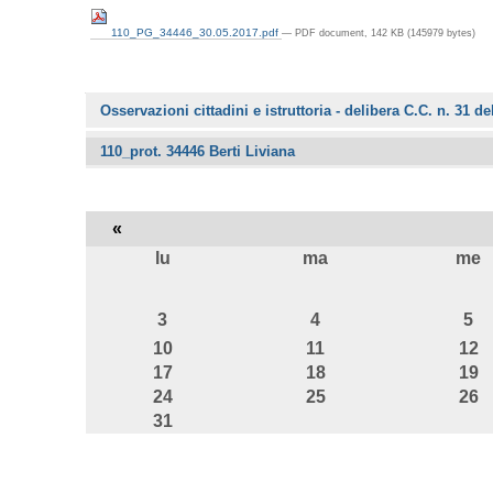
110_PG_34446_30.05.2017.pdf
— PDF document, 142 KB (145979 bytes)
Navigazione
Osservazioni cittadini e istruttoria - delibera C.C. n. 31 d
110_prot. 34446 Berti Liviana
«
lu
ma
me
agosto
3
4
5
10
11
12
17
18
19
24
25
26
31