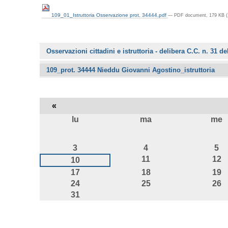
109_01_Istruttoria Osservazione prot. 34444.pdf
— PDF document, 179 KB (
Navigazione
Osservazioni cittadini e istruttoria - delibera C.C. n. 31 d
109_prot. 34444 Nieddu Giovanni Agostino_istruttoria
«
lu
ma
me
agosto
3
4
5
11
12
10
17
18
19
24
25
26
31