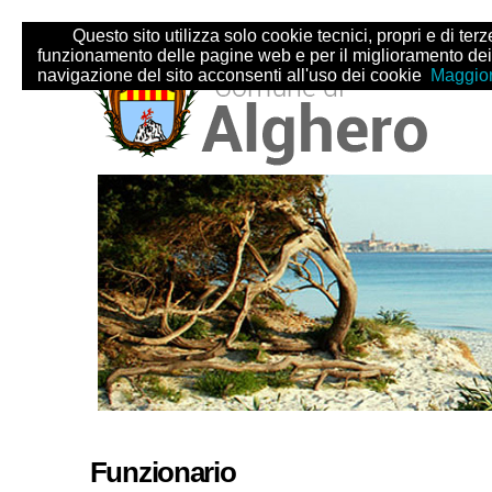
Salta
Strumenti
Questo sito utilizza solo cookie tecnici, propri e di terze 
ai
personali
funzionamento delle pagine web e per il miglioramento dei
contenuti.
navigazione del sito acconsenti all'uso dei cookie
Maggior
|
Salta
alla
navigazione
Sezioni
Funzionario