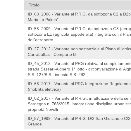
Titolo
ID_03_2006 - Variante al P.R.G. da sottozona C2 a D2b
Maria La Palma"
ID_58_2009 - Variante al P.R.G. da sottozona G8 (aero
sottozona E1 (agricola appoderata) integrata con il Pian
dell'aeroporto
ID_27_2012 - Variante non sostanziale al Piano di lotti
Carrabuffas - Comparto B
ID_45_2012 - Variante al PRG relativa al completament
strada Sassari-Alghero 1° lotto - circonvallazione di Algh
S.S. 127/BIS - innesto S.S. 292
ID_66_2017 - Variante al PRG Integrazione Regolamento
(mobilità elettrica)
ID_02_2017 - Variante al P.R.G., in attuazione della s
Sardegna n. 768/2015, integrazione disciplina urbanisti
proprietà Novelli
ID_57_1999 - Variante al P.R.G. D/2 San Giuliano e C/
Grande