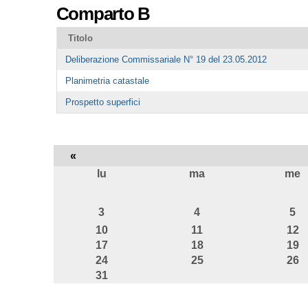
Comparto B
Titolo
Deliberazione Commissariale N° 19 del 23.05.2012
Planimetria catastale
Prospetto superfici
«
lu
ma
me
agosto
3
4
5
10
11
12
17
18
19
24
25
26
31