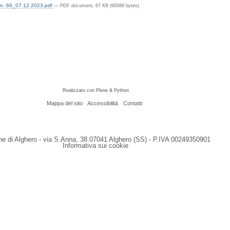
n. 66_07.12.2023.pdf
— PDF document, 67 KB (69586 bytes)
Realizzato con Plone & Python
Mappa del sito
Accessibilità
Contatti
 di Alghero - via S.Anna, 38 07041 Alghero (SS) - P.IVA 00249350901
Informativa sui cookie