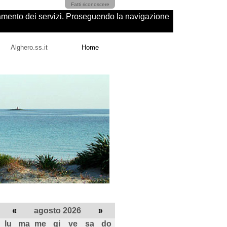
Fatti riconoscere
ioramento dei servizi. Proseguendo la navigazione
Alghero.ss.it
Home
«
agosto 2026
»
lu
ma
me
gi
ve
sa
do