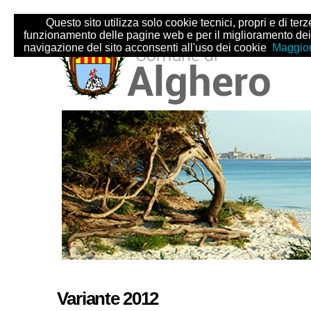
Salta
Strumenti
Questo sito utilizza solo cookie tecnici, propri e di terze 
ai
personali
funzionamento delle pagine web e per il miglioramento dei
contenuti.
navigazione del sito acconsenti all'uso dei cookie
Maggior
|
Salta
alla
navigazione
Sezioni
Variante 2012