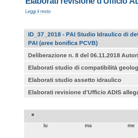
Elaborati revisione d'Ufficio A
-
PAI
idraulico
-
-
Elaborati
Leggi il resto
-
PCVB
revisione
-
d'Ufficio
ADIS
Navigazione
ID_37_2018 - PAI Studio Idraulico di de
allegati
deliberazione
PAI (aree bonifica PCVB)
n.
8
Deliberazione n. 8 del 06.11.2018 Autor
del
06.11.2018
Elaborati studio di compatibilità geolo
-
Elaborati studio assetto idraulico
Elaborati revisione d'Ufficio ADIS alleg
«
lu
ma
me
agosto