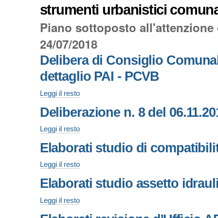
strumenti urbanistici comunal
Piano sottoposto all'attenzione
24/07/2018
Delibera di Consiglio Comunale
dettaglio PAI - PCVB
Delibera
Leggi il resto
di
Deliberazione n. 8 del 06.11.2
Consiglio
Comunale
Deliberazione
Leggi il resto
n.
n.
50
Elaborati studio di compatibil
8
del
del
13/08/2018
Elaborati
Leggi il resto
06.11.2018
-
studio
Autorità
presa
Elaborati studio assetto idraul
di
di
atto
compatibilità
Bacino
studio
Elaborati
Leggi il resto
geologica
-
di
studio
e
RAS
dettaglio
assetto
geotecnica