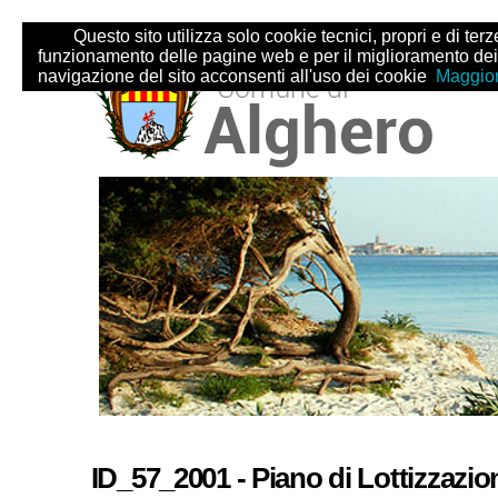
Salta
Strumenti
Questo sito utilizza solo cookie tecnici, propri e di terze 
ai
personali
funzionamento delle pagine web e per il miglioramento dei
contenuti.
navigazione del sito acconsenti all'uso dei cookie
Maggior
|
Salta
alla
navigazione
Sezioni
ID_57_2001 - Piano di Lottizzazio