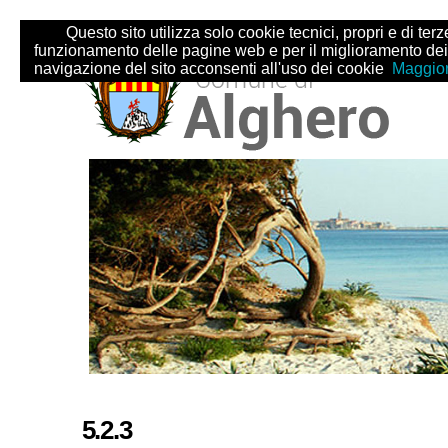
Salta
Strumenti
Questo sito utilizza solo cookie tecnici, propri e di terze 
ai
personali
funzionamento delle pagine web e per il miglioramento dei
contenuti.
navigazione del sito acconsenti all'uso dei cookie
Maggior
|
Salta
alla
navigazione
Sezioni
5.2.3