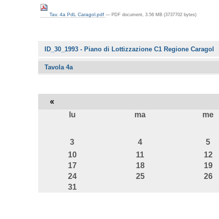
Tav. 4a PdL Caragol.pdf
— PDF document, 3.56 MB (3737702 bytes)
Navigazione
ID_30_1993 - Piano di Lottizzazione C1 Regione Caragol
Tavola 4a
«
lu
ma
me
agosto
3
4
5
10
11
12
17
18
19
24
25
26
31