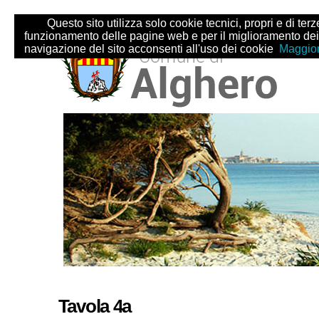
Salta
Strumenti
Questo sito utilizza solo cookie tecnici, propri e di terze 
ai
personali
funzionamento delle pagine web e per il miglioramento dei
contenuti.
navigazione del sito acconsenti all'uso dei cookie
Maggior
|
Salta
alla
navigazione
Sezioni
Tavola 4a