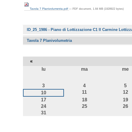
Tavola 7 Planivolumetria.pdf
— PDF document, 1.84 MB (1928922 bytes)
Navigazione
ID_25_1986 - Piano di Lottizzazione C1 Il Carmine Lottizz
Tavola 7 Planivolumetria
«
lu
ma
me
agosto
3
4
5
11
12
10
17
18
19
24
25
26
31