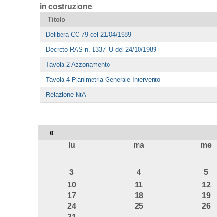
in costruzione
Titolo
Delibera CC 79 del 21/04/1989
Decreto RAS n. 1337_U del 24/10/1989
Tavola 2 Azzonamento
Tavola 4 Planimetria Generale Intervento
Relazione NtA
«
lu
ma
me
agosto
3
4
5
10
11
12
17
18
19
24
25
26
31