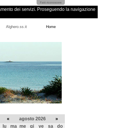
Fatti riconoscere
ioramento dei servizi. Proseguendo la navigazione
Alghero.ss.it
Home
«
agosto 2026
»
lu
ma
me
gi
ve
sa
do