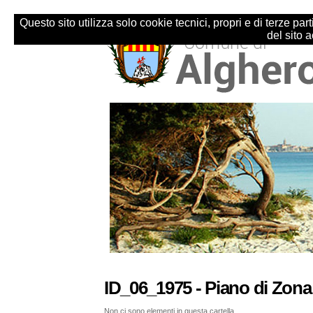
Salta
Strumenti
ai
personali
Questo sito utilizza solo cookie tecnici, propri e di terze p
contenuti.
del sito 
|
Salta
alla
navigazione
Sezioni
ID_06_1975 - Piano di Zona
Non ci sono elementi in questa cartella.