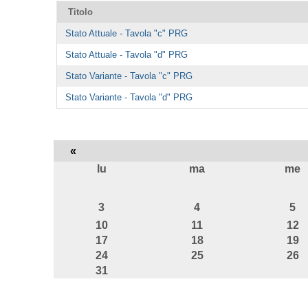
Titolo
Stato Attuale - Tavola "c" PRG
Stato Attuale - Tavola "d" PRG
Stato Variante - Tavola "c" PRG
Stato Variante - Tavola "d" PRG
«
lu
ma
me
agosto
3
4
5
10
11
12
17
18
19
24
25
26
31