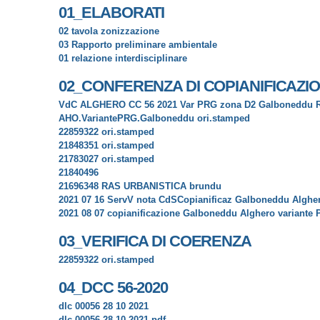
01_ELABORATI
02 tavola zonizzazione
03 Rapporto preliminare ambientale
01 relazione interdisciplinare
02_CONFERENZA DI COPIANIFICAZI
VdC ALGHERO CC 56 2021 Var PRG zona D2 Galboneddu RE
AHO.VariantePRG.Galboneddu ori.stamped
22859322 ori.stamped
21848351 ori.stamped
21783027 ori.stamped
21840496
21696348 RAS URBANISTICA brundu
2021 07 16 ServV nota CdSCopianificaz Galboneddu Alghe
2021 08 07 copianificazione Galboneddu Alghero variante
03_VERIFICA DI COERENZA
22859322 ori.stamped
04_DCC 56-2020
dlc 00056 28 10 2021
dlc 00056 28 10 2021.pdf