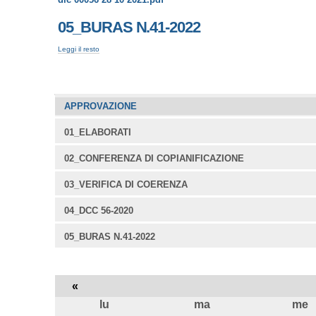
05_BURAS N.41-2022
05_BURAS
Leggi il resto
N.41-
2022
-
Navigazione
APPROVAZIONE
01_ELABORATI
02_CONFERENZA DI COPIANIFICAZIONE
03_VERIFICA DI COERENZA
04_DCC 56-2020
05_BURAS N.41-2022
«
lu
ma
me