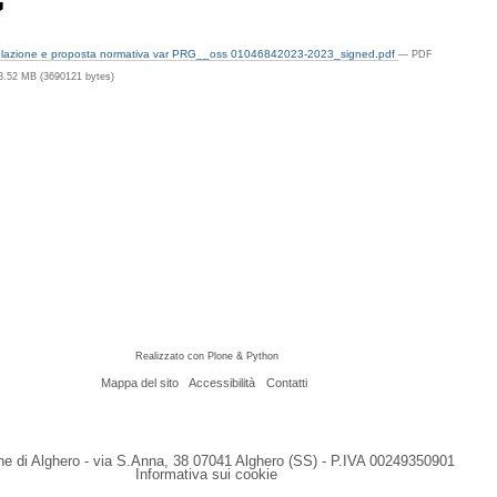
G
azione e proposta normativa var PRG__oss 01046842023-2023_signed.pdf
— PDF
3.52 MB (3690121 bytes)
Realizzato con Plone & Python
Mappa del sito
Accessibilità
Contatti
 di Alghero - via S.Anna, 38 07041 Alghero (SS) - P.IVA 00249350901
Informativa sui cookie