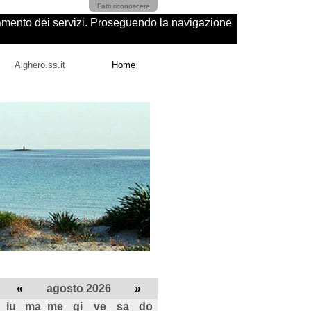
Fatti riconoscere
ioramento dei servizi. Proseguendo la navigazione
Alghero.ss.it
Home
«
agosto 2026
»
lu
ma
me
gi
ve
sa
do