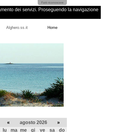
Fatti riconoscere
ioramento dei servizi. Proseguendo la navigazione
Alghero.ss.it
Home
«
agosto 2026
»
lu
ma
me
gi
ve
sa
do