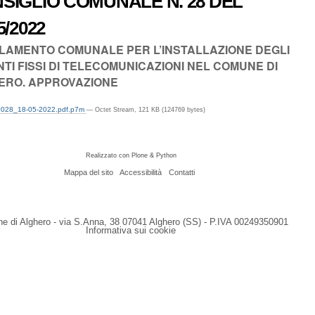
SIGLIO COMUNALE N. 28 DEL
5/2022
LAMENTO COMUNALE PER L’INSTALLAZIONE DEGLI
NTI FISSI DI TELECOMUNICAZIONI NEL COMUNE DI
ERO. APPROVAZIONE
0028_18-05-2022.pdf.p7m
— Octet Stream, 121 KB (124769 bytes)
Realizzato con Plone & Python
Mappa del sito
Accessibilità
Contatti
 di Alghero - via S.Anna, 38 07041 Alghero (SS) - P.IVA 00249350901
Informativa sui cookie