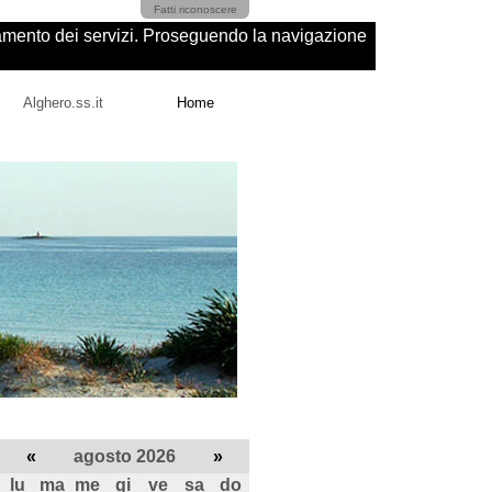
Fatti riconoscere
ioramento dei servizi. Proseguendo la navigazione
Alghero.ss.it
Home
«
agosto 2026
»
lu
ma
me
gi
ve
sa
do