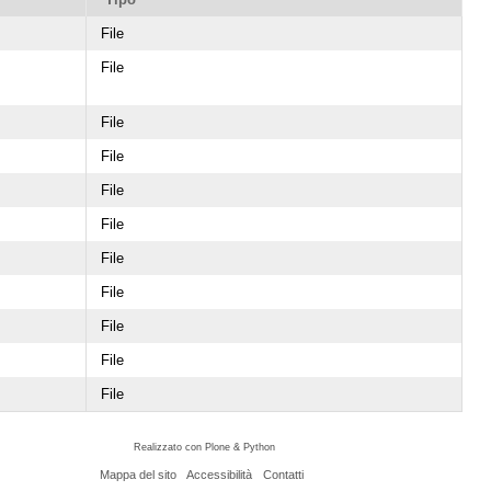
File
File
File
File
File
File
File
File
File
File
File
Realizzato con Plone & Python
Mappa del sito
Accessibilità
Contatti