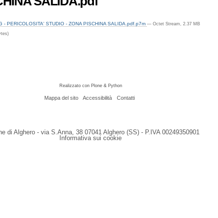
CHINA SALIDA.pdf
G - PERICOLOSITA' STUDIO - ZONA PISCHINA SALIDA.pdf.p7m
— Octet Stream, 2.37 MB
tes)
Realizzato con Plone & Python
Mappa del sito
Accessibilità
Contatti
 di Alghero - via S.Anna, 38 07041 Alghero (SS) - P.IVA 00249350901
Informativa sui cookie