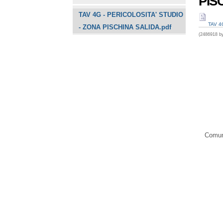
PIS
TAV 4G - PERICOLOSITA' STUDIO
TAV 4
- ZONA PISCHINA SALIDA.pdf
(2486918 by
Comune