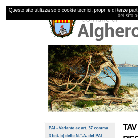
Salta
Strumenti
ai
personali
Questo sito utilizza solo cookie tecnici, propri e di terze p
contenuti.
del sito 
|
Salta
alla
navigazione
Sezioni
TAV
Navigazione
PAI - Variante ex art. 37 comma
3 lett. b) delle N.T.A. del PAI