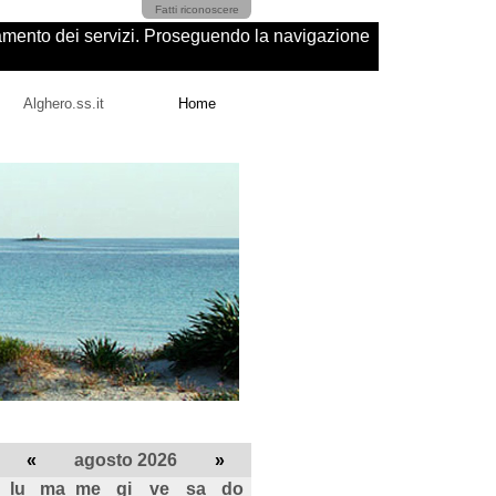
Fatti riconoscere
ioramento dei servizi. Proseguendo la navigazione
Alghero.ss.it
Home
«
agosto 2026
»
lu
ma
me
gi
ve
sa
do