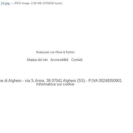
 10.jpg
— JPEG image, 2.66 MB (2793639 bytes)
Realizzato con Plone & Python
Mappa del sito
Accessibilità
Contatti
 di Alghero - via S.Anna, 38 07041 Alghero (SS) - P.IVA 00249350901
Informativa sui cookie