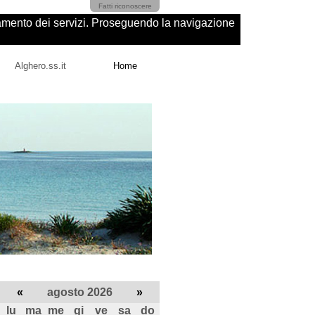
Fatti riconoscere
ioramento dei servizi. Proseguendo la navigazione
Alghero.ss.it
Home
«
agosto 2026
»
lu
ma
me
gi
ve
sa
do