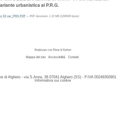
variante urbanistica al P.R.G.
to 03 var_PRG.PDF
— PDF document, 1.15 MB (1206545 bytes)
Realizzato con Plone & Python
Mappa del sito
Accessibilità
Contatti
 di Alghero - via S.Anna, 38 07041 Alghero (SS) - P.IVA 00249350901
Informativa sui cookie