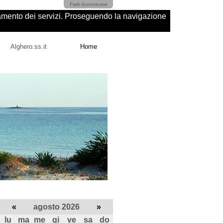
Fatti riconoscere
ioramento dei servizi. Proseguendo la navigazione
Alghero.ss.it
Home
«
agosto 2026
»
lu
ma
me
gi
ve
sa
do