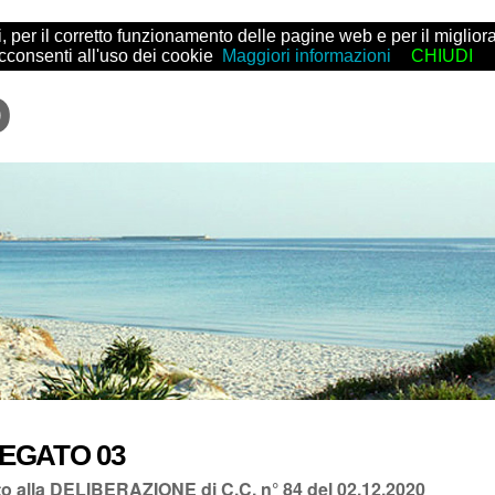
arti, per il corretto funzionamento delle pagine web e per il migl
acconsenti all'uso dei cookie
Maggiori informazioni
CHIUDI
EGATO 03
to alla DELIBERAZIONE di C.C. n° 84 del 02.12.2020