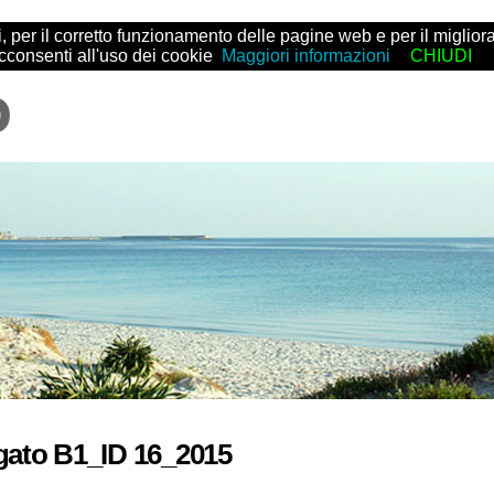
arti, per il corretto funzionamento delle pagine web e per il migl
acconsenti all'uso dei cookie
Maggiori informazioni
CHIUDI
gato B1_ID 16_2015