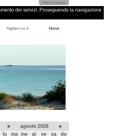
Fatti riconoscere
ioramento dei servizi. Proseguendo la navigazione
Alghero.ss.it
Home
«
agosto 2026
»
lu
ma
me
gi
ve
sa
do