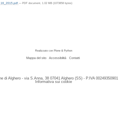
 16_2015.pdf
— PDF document, 1.02 MB (1073858 bytes)
Realizzato con Plone & Python
Mappa del sito
Accessibilità
Contatti
 di Alghero - via S.Anna, 38 07041 Alghero (SS) - P.IVA 00249350901
Informativa sui cookie