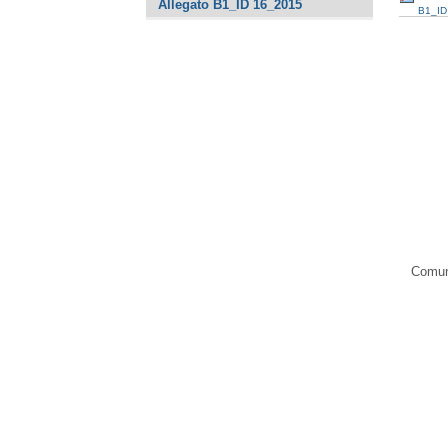
Allegato B1_ID 16_2015
B1_ID
Comune