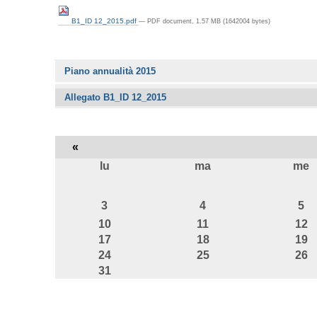
B1_ID 12_2015.pdf
— PDF document, 1.57 MB (1642004 bytes)
Navigazione
Piano annualità 2015
Allegato B1_ID 12_2015
«
lu
ma
me
agosto
3
4
5
10
11
12
17
18
19
24
25
26
31