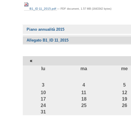
B1_ID 11_2015.pdf
— PDF document, 1.57 MB (1643342 bytes)
Navigazione
Piano annualità 2015
Allegato B1_ID 11_2015
«
lu
ma
me
agosto
3
4
5
10
11
12
17
18
19
24
25
26
31