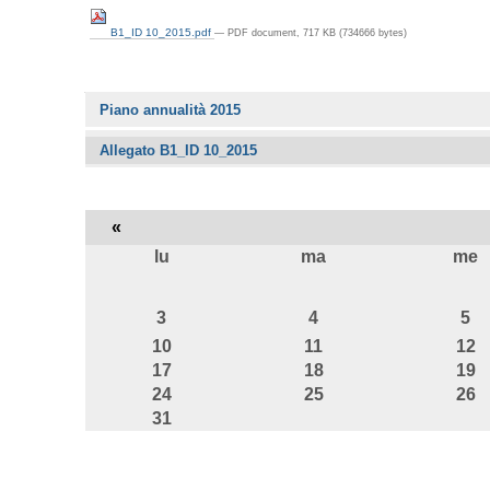
B1_ID 10_2015.pdf
— PDF document, 717 KB (734666 bytes)
Navigazione
Piano annualità 2015
Allegato B1_ID 10_2015
«
lu
ma
me
agosto
3
4
5
10
11
12
17
18
19
24
25
26
31