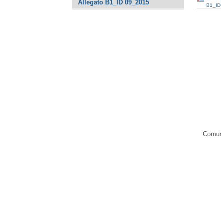
Allegato B1_ID 09_2015
B1_ID
Comune