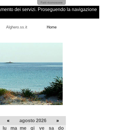
Fatti riconoscere
ioramento dei servizi. Proseguendo la navigazione
Alghero.ss.it
Home
«
agosto 2026
»
lu
ma
me
gi
ve
sa
do