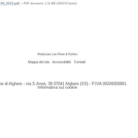
 09_2015.pdf
— PDF document, 1.11 MB (1163174 bytes)
Realizzato con Plone & Python
Mappa del sito
Accessibilità
Contatti
 di Alghero - via S.Anna, 38 07041 Alghero (SS) - P.IVA 00249350901
Informativa sui cookie