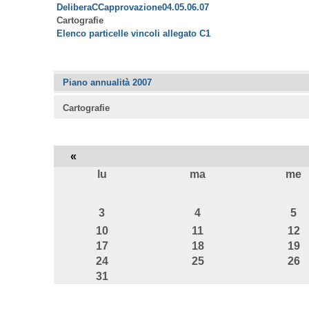
DeliberaCCapprovazione04.05.06.07
Cartografie
Elenco particelle vincoli allegato C1
Navigazione
Piano annualità 2007
Cartografie
«
lu
ma
me
agosto
3
4
5
10
11
12
17
18
19
24
25
26
31