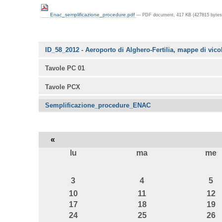
Enac_semplificazione_procedure.pdf
— PDF document, 417 KB (427815 bytes
Navigazione
ID_58_2012 - Aeroporto di Alghero-Fertilia, mappe di vico
Tavole PC 01
Tavole PCX
Semplificazione_procedure_ENAC
«
lu
ma
me
agosto
3
4
5
10
11
12
17
18
19
24
25
26