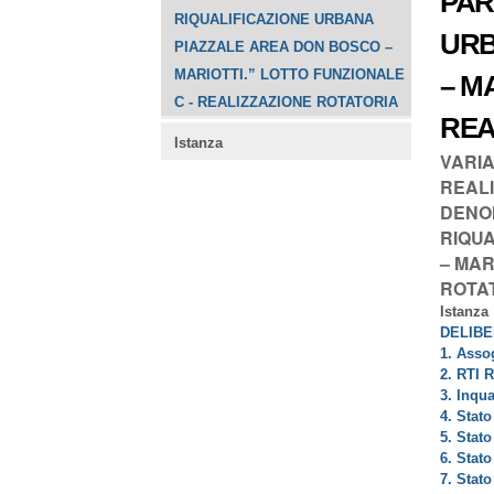
PAR
RIQUALIFICAZIONE URBANA
URB
PIAZZALE AREA DON BOSCO –
MARIOTTI.” LOTTO FUNZIONALE
– M
C - REALIZZAZIONE ROTATORIA
REA
Istanza
VARIA
REALI
DENOM
RIQU
– MAR
ROTA
Istanza
DELIBE
1. Asso
2. RTI R
3. Inqu
4. Stato
5. Stato
6. Stato
7. Stato