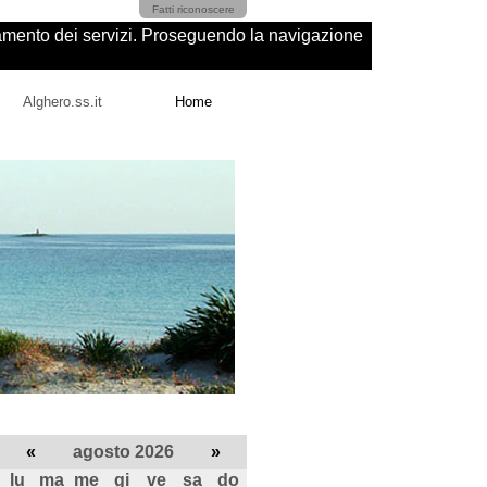
Fatti riconoscere
ioramento dei servizi. Proseguendo la navigazione
Alghero.ss.it
Home
«
agosto 2026
»
lu
ma
me
gi
ve
sa
do