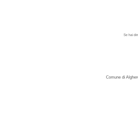
H
Se hai dimenti
Comune di Alghero - v