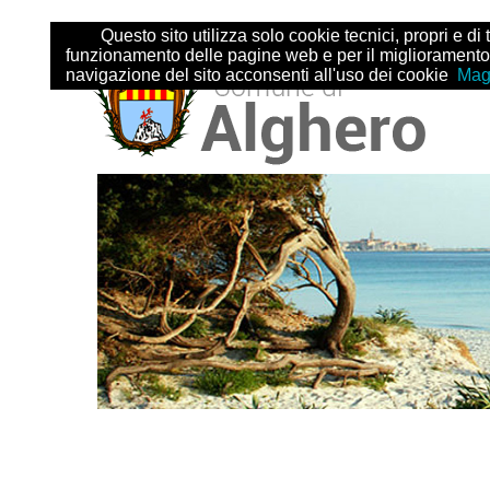
Salta
Strumenti
Questo sito utilizza solo cookie tecnici, propri e di terze 
ai
personali
funzionamento delle pagine web e per il miglioramento dei
contenuti.
navigazione del sito acconsenti all'uso dei cookie
Maggior
|
Salta
alla
navigazione
Sezioni