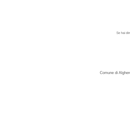
H
Se hai dimenti
Comune di Alghero - v