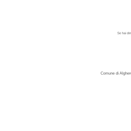
H
Se hai dimenti
Comune di Alghero - v